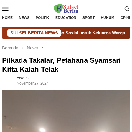
Loncat
Menu
ke
konten
Mobile
HOME
NEWS
POLITIK
EDUCATION
SPORT
HUKUM
OPINI
Melalui Bantuan Sosial untuk Keluarga Warga Binaan
SULSELBERITA NEWS
Do
Beranda
News
Pilkada Takalar, Petahana Syamsari
Kitta Kalah Telak
Acwank
November 27, 2024