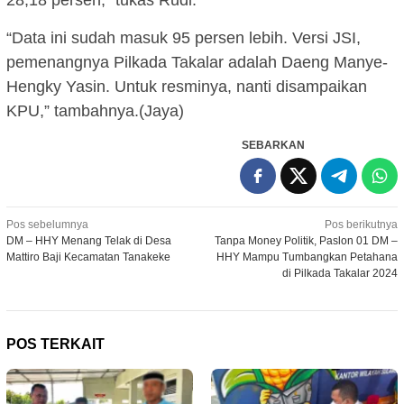
28,18 persen,” tukas Rudi.
“Data ini sudah masuk 95 persen lebih. Versi JSI,
pemenangnya Pilkada Takalar adalah Daeng Manye-
Hengky Yasin. Untuk resminya, nanti disampaikan
KPU,” tambahnya.(Jaya)
SEBARKAN
Navigasi
Pos sebelumnya
Pos berikutnya
DM – HHY Menang Telak di Desa
Tanpa Money Politik, Paslon 01 DM –
pos
Mattiro Baji Kecamatan Tanakeke
HHY Mampu Tumbangkan Petahana
di Pilkada Takalar 2024
POS TERKAIT