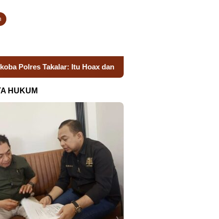
n
akalar: Itu Hoax dan Fitnah, Langkah Hukum Segera Ditempuh
TA HUKUM