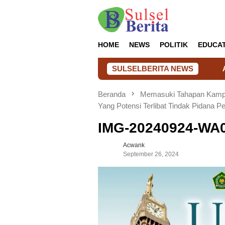
Loncat
ke
konten
HOME
NEWS
POLITIK
EDUCA
SULSELBERITA NEWS
Akun Facebook
Beranda
Memasuki Tahapan Kampa
Yang Potensi Terlibat Tindak Pidana P
IMG-20240924-WA
Acwank
September 26, 2024