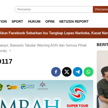
Pencaria
TION
SPORT
HUKUM
OPINI
NETIZEN REPORT
 Sebarkan Isu Tangkap Lepas Narkoba, Kasat Narkoba Polres T
BERI
nye, Bawaslu Takalar Warning ASN dan Semua Pihak
emilu
0117