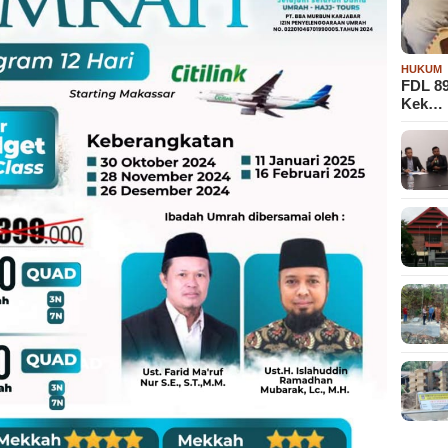
HUKUM
FDL 8
Kek…