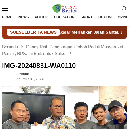
Loncat
Menu
ke
konten
Mobile
HOME
NEWS
POLITIK
EDUCATION
SPORT
HUKUM
OPINI
RI, Petugas Lapas Takalar Meriahkan Jalan Santai, Lomba Tradi
SULSELBERITA NEWS
Beranda
Danny Raih Penghargaan Tokoh Peduli Masyarakat
Pesisir, RPS: Ini Baik untuk Sulsel
IMG-20240831-WA0110
Acwank
Agustus 31, 2024