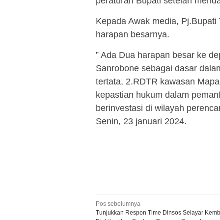
peraturan Bupati setelah menda
Kepada Awak media, Pj.Bupati
harapan besarnya.
” Ada Dua harapan besar ke 
Sanrobone sebagai dasar dala
tertata, 2.RDTR kawasan Map
kepastian hukum dalam pemanf
berinvestasi di wilayah peren
Senin, 23 januari 2024.
Navigasi
Pos sebelumnya
Tunjukkan Respon Time Dinsos Selayar Kemb
pos