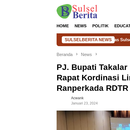
Loncat
ke
konten
HOME
NEWS
POLITIK
EDUCA
Dampingi Audiensi Kakanwil Ditjenpas Sulsel dengan Gubernur 
SULSELBERITA NEWS
Beranda
News
PJ. Bupati Takala
Rapat Kordinasi Li
Ranperkada RDTR 
Acwank
Januari 23, 2024