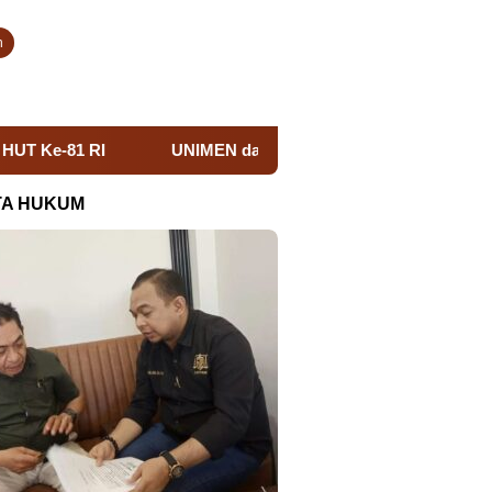
n
UNIMEN dan UNM Matangkan Model E-Peer Support Berbasis S
TA HUKUM