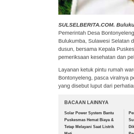
SULSELBERITA.COM. Buluk
Pemerintah Desa Bontonyeleng
Bulukumba, Sulawesi Selatan d
dusun, bersama Kepala Puskesm
pemeriksaan kesehatan dan pe
Layanan ketuk pintu rumah warg
Bontonyeleng, pasca viralnya 
yang disebut luput dari perhati
BACAAN LAINNYA
Solar Power System Bantu
Pe
Puskesmas Hemat Biaya &
Su
Tetap Melayani Saat Listrik
Di
Mati
Pe