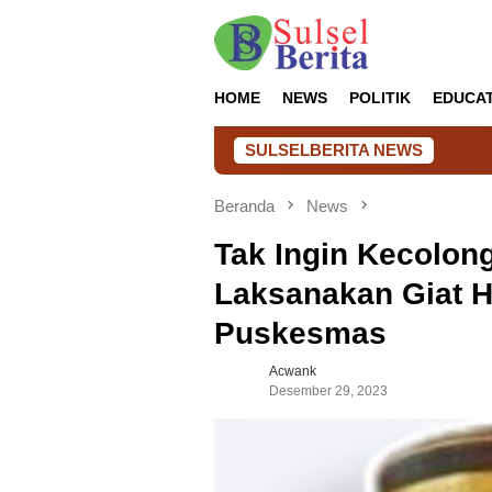
Loncat
ke
konten
HOME
NEWS
POLITIK
EDUCA
SULSELBERITA NEWS
Solar Power Sy
Beranda
News
Tak Ingin Kecolo
Laksanakan Giat 
Puskesmas
Acwank
Desember 29, 2023