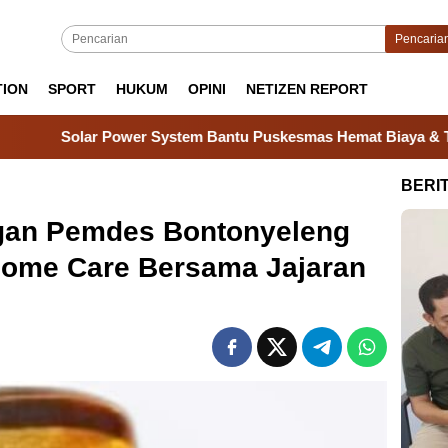
Pencaria
TION
SPORT
HUKUM
OPINI
NETIZEN REPORT
stem Bantu Puskesmas Hemat Biaya & Tetap Melayani Saat Listr
BERI
ngan Pemdes Bontonyeleng
Home Care Bersama Jajaran