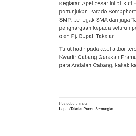
Kegiatan Apel besar ini di ikut
pertunjukan Parade Semaphore y
SMP, penegak SMA dan juga T
penghargaan kepada seluruh p
oleh Pj. Bupati Takalar.
Turut hadir pada apel akbar te
Kwartir Cabang Gerakan Pramuk
para Andalan Cabang, kakak-ka
Navigasi
Pos sebelumnya
Lapas Takalar Panen Semangka
pos