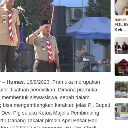
HUKUM
FDL 8
Kek…
 –
Humas
, 16/9/2023. Pramuka merupakan
kuler disatuan pendidikan. Dimana pramuka
m membentuk siswa/siswa, sebab dalam
 bisa mengembangkan karakter, jelas Pj. Bupati
. Dev. Plg selaku Ketua Majelis Pembimbing
ir Cabang Takalar pimpin Apel Besar Hari