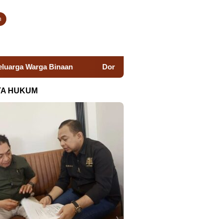
n
Donor Darah Semarak HUT RI, Lapas Takalar Hadirkan Ak
TA HUKUM