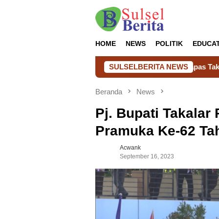
Loncat
ke
konten
HOME
NEWS
POLITIK
EDUCA
Lapas Takalar Hadirkan Kepedul
SULSELBERITA NEWS
Beranda
News
Pj. Bupati Takalar
Pramuka Ke-62 Ta
Acwank
September 16, 2023