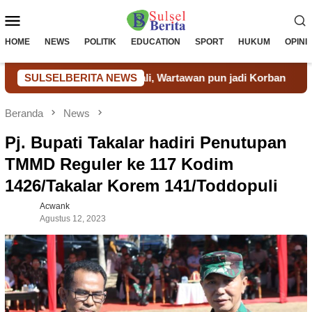
Loncat
Menu
ke
konten
Mobile
HOME
NEWS
POLITIK
EDUCATION
SPORT
HUKUM
OPINI
akin Tak Terkendali, Wartawan pun jadi Korban
SULSELBERITA NEWS
Transfo
Beranda
News
Pj. Bupati Takalar hadiri Penutupan
TMMD Reguler ke 117 Kodim
1426/Takalar Korem 141/Toddopuli
Acwank
Agustus 12, 2023