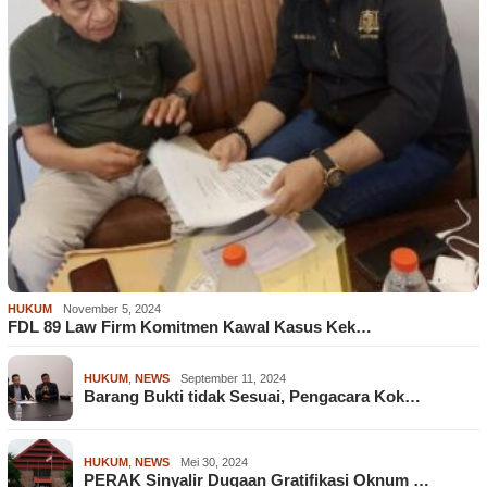
HUKUM
November 5, 2024
FDL 89 Law Firm Komitmen Kawal Kasus Kek…
HUKUM
,
NEWS
September 11, 2024
Barang Bukti tidak Sesuai, Pengacara Kok…
HUKUM
,
NEWS
Mei 30, 2024
PERAK Sinyalir Dugaan Gratifikasi Oknum …