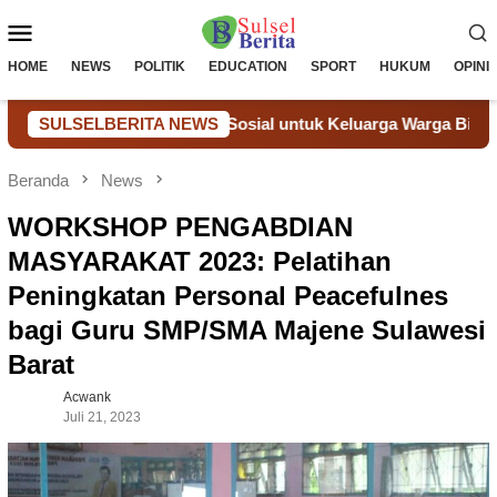
Loncat
Menu
ke
konten
Mobile
HOME
NEWS
POLITIK
EDUCATION
SPORT
HUKUM
OPINI
elalui Bantuan Sosial untuk Keluarga Warga Binaan
SULSELBERITA NEWS
Don
Beranda
News
WORKSHOP PENGABDIAN
MASYARAKAT 2023: Pelatihan
Peningkatan Personal Peacefulnes
bagi Guru SMP/SMA Majene Sulawesi
Barat
Acwank
Juli 21, 2023