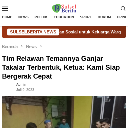
Loncat
Menu
ke
konten
Mobile
HOME
NEWS
POLITIK
EDUCATION
SPORT
HUKUM
OPINI
a Melalui Bantuan Sosial untuk Keluarga Warga Binaan
SULSELBERITA NEWS
Beranda
News
Tim Relawan Temannya Ganjar
Takalar Terbentuk, Ketua: Kami Siap
Bergerak Cepat
Admin
Juli 9, 2023