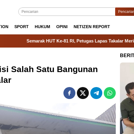
Pencaria
TION
SPORT
HUKUM
OPINI
NETIZEN REPORT
ak HUT Ke-81 RI, Petugas Lapas Takalar Meriahkan Jalan Santai
BERI
disi Salah Satu Bangunan
lar