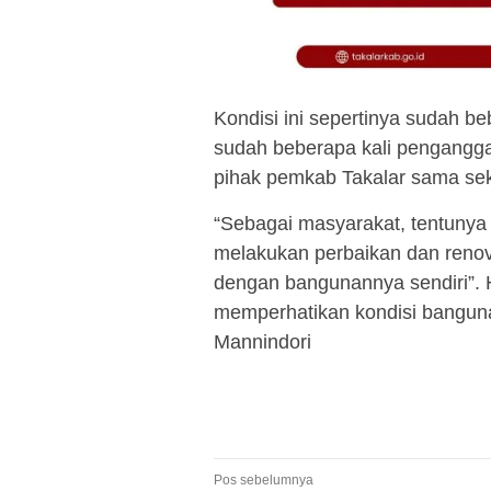
Kondisi ini sepertinya sudah be
sudah beberapa kali pengangg
pihak pemkab Takalar sama sekal
“Sebagai masyarakat, tentunya
melakukan perbaikan dan renova
dengan bangunannya sendiri”. H
memperhatikan kondisi banguna
Mannindori
Navigasi
Pos sebelumnya