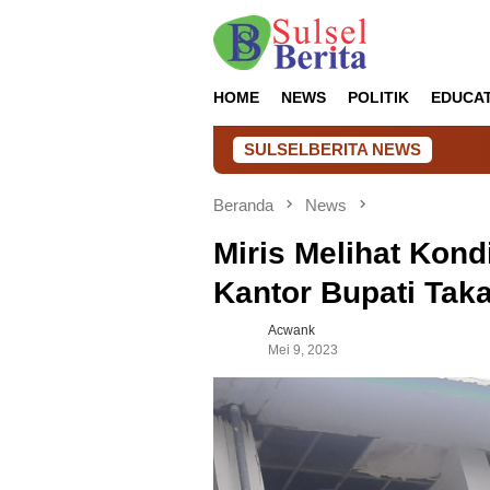
Loncat
ke
konten
HOME
NEWS
POLITIK
EDUCA
SULSELBERITA NEWS
Semar
Beranda
News
Miris Melihat Kon
Kantor Bupati Taka
Acwank
Mei 9, 2023