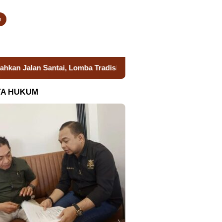
n
, Lomba Tradisional dan Aksi Sosial Kanwil Ditjenpas Sulsel
TA HUKUM