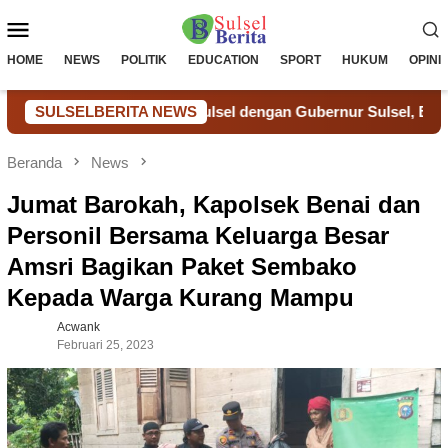
Loncat
Menu
ke
konten
Mobile
HOME
NEWS
POLITIK
EDUCATION
SPORT
HUKUM
OPINI
wil Ditjenpas Sulsel dengan Gubernur Sulsel, Bahas Sinergi da
SULSELBERITA NEWS
Beranda
News
Jumat Barokah, Kapolsek Benai dan
Personil Bersama Keluarga Besar
Amsri Bagikan Paket Sembako
Kepada Warga Kurang Mampu
Acwank
Februari 25, 2023