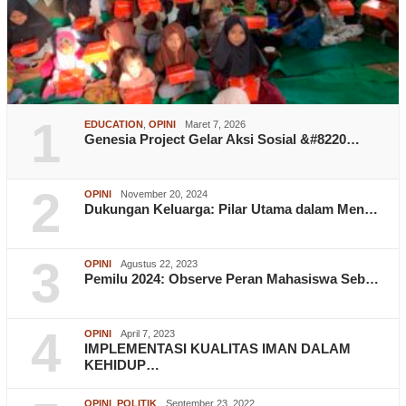
1
EDUCATION
,
OPINI
Maret 7, 2026
Genesia Project Gelar Aksi Sosial &#8220…
2
OPINI
November 20, 2024
Dukungan Keluarga: Pilar Utama dalam Men…
3
OPINI
Agustus 22, 2023
Pemilu 2024: Observe Peran Mahasiswa Seb…
4
OPINI
April 7, 2023
IMPLEMENTASI KUALITAS IMAN DALAM
KEHIDUP…
OPINI
,
POLITIK
September 23, 2022