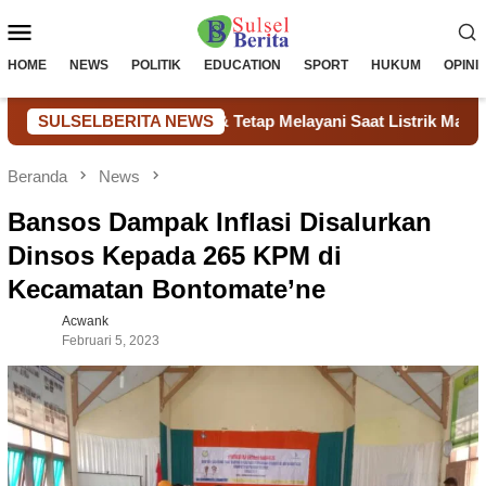
Loncat
Menu
ke
konten
Mobile
HOME
NEWS
POLITIK
EDUCATION
SPORT
HUKUM
OPINI
Hemat Biaya & Tetap Melayani Saat Listrik Mati
SULSELBERITA NEWS
Pengad
Beranda
News
Bansos Dampak Inflasi Disalurkan
Dinsos Kepada 265 KPM di
Kecamatan Bontomate’ne
Acwank
Februari 5, 2023