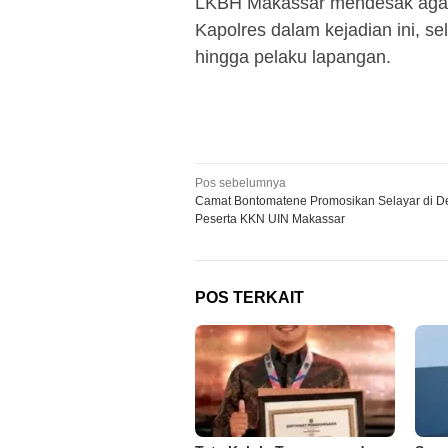
LKBH Makassar mendesak agar
Kapolres dalam kejadian ini, sel
hingga pelaku lapangan.
Navigasi
Pos sebelumnya
Camat Bontomatene Promosikan Selayar di 
pos
Peserta KKN UIN Makassar
POS TERKAIT