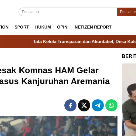
Pencaria
TION
SPORT
HUKUM
OPINI
NETIZEN REPORT
elola Transparan dan Akuntabel, Desa Kale Ko’mara Ukir Prestas
BERI
esak Komnas HAM Gelar
asus Kanjuruhan Aremania