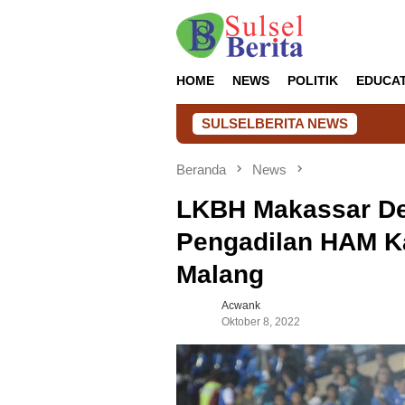
Loncat
ke
konten
HOME
NEWS
POLITIK
EDUCA
SULSELBERITA NEWS
Tata K
Beranda
News
LKBH Makassar D
Pengadilan HAM K
Malang
Acwank
Oktober 8, 2022