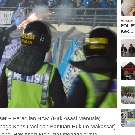
HUKUM
FDL 8
Kek…
ar –
Peradilan HAM (Hak Asasi Manusia)
baga Konsultasi dan Bantuan Hukum Makassar)
onal Hak Asasi Manusia) menggelarnya.