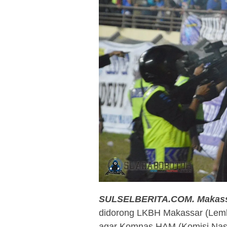
SULSELBERITA.COM. Makass
didorong LKBH Makassar (Lem
agar Komnas HAM (Komisi Nasi