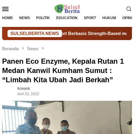
Loncat
Menu
ke
konten
Mobile
HOME
NEWS
POLITIK
EDUCATION
SPORT
HUKUM
OPINI
 E-Peer Support Berbasis Strength-Based melalui Uji Coba 
SULSELBERITA NEWS
Beranda
News
Panen Eco Enzyme, Kepala Rutan 1
Medan Kanwil Kumham Sumut :
“Limbah Kita Ubah Jadi Berkah”
Acwank
Juni 22, 2022