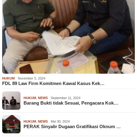
HUKUM
November 5, 2024
FDL 89 Law Firm Komitmen Kawal Kasus Kek…
HUKUM
,
NEWS
September 11, 2024
Barang Bukti tidak Sesuai, Pengacara Kok…
HUKUM
,
NEWS
Mei 30, 2024
PERAK Sinyalir Dugaan Gratifikasi Oknum …