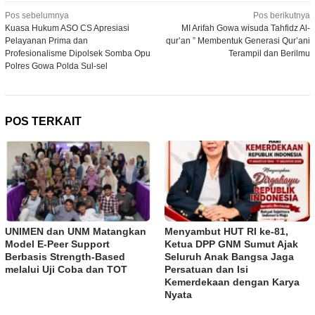
Navigasi
Pos sebelumnya
Pos berikutnya
Kuasa Hukum ASO CS Apresiasi
MI Arifah Gowa wisuda Tahfidz Al-
pos
Pelayanan Prima dan
qur’an ” Membentuk Generasi Qur’ani
Profesionalisme Dipolsek Somba Opu
Terampil dan Berilmu
Polres Gowa Polda Sul-sel
POS TERKAIT
UNIMEN dan UNM Matangkan
Menyambut HUT RI ke-81,
Model E-Peer Support
Ketua DPP GNM Sumut Ajak
Berbasis Strength-Based
Seluruh Anak Bangsa Jaga
melalui Uji Coba dan TOT
Persatuan dan Isi
Kemerdekaan dengan Karya
Nyata