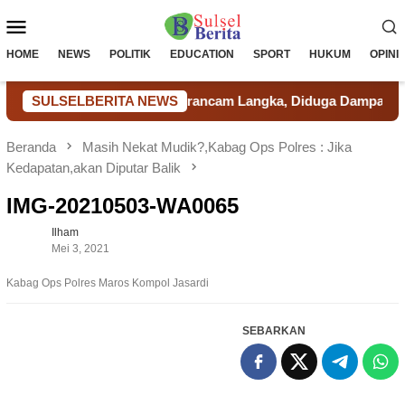
Loncat
Menu
ke
konten
Mobile
HOME
NEWS
POLITIK
EDUCATION
SPORT
HUKUM
OPINI
I SPBU Kab. Takalar Terancam Langka, Diduga Dampak Pemakaia
SULSELBERITA NEWS
Beranda
Masih Nekat Mudik?,Kabag Ops Polres : Jika
Kedapatan,akan Diputar Balik
IMG-20210503-WA0065
Ilham
Mei 3, 2021
Kabag Ops Polres Maros Kompol Jasardi
SEBARKAN