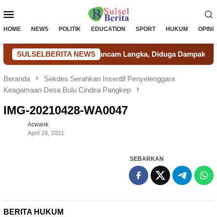
Loncat
Menu
ke
konten
Mobile
HOME
NEWS
POLITIK
EDUCATION
SPORT
HUKUM
OPINI
 SPBU Kab. Takalar Terancam Langka, Diduga Dampak Pemakaian
SULSELBERITA NEWS
Beranda
Sekdes Serahkan Insentif Penyelenggara
Keagamaan Desa Bulu Cindea Pangkep
IMG-20210428-WA0047
Acwank
April 28, 2021
SEBARKAN
BERITA HUKUM