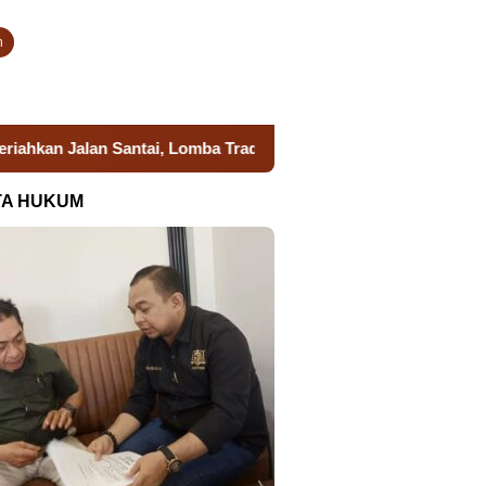
n
n Santai, Lomba Tradisional dan Aksi Sosial Kanwil Ditjenpas 
TA HUKUM