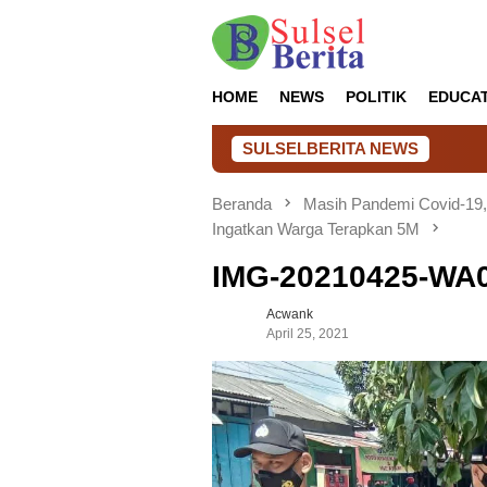
Loncat
ke
konten
HOME
NEWS
POLITIK
EDUCA
SULSELBERITA NEWS
Beranda
Masih Pandemi Covid-19, 
Ingatkan Warga Terapkan 5M
IMG-20210425-WA
Acwank
April 25, 2021