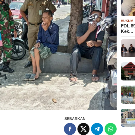
HUKUM
FDL 8
Kek…
SEBARKAN