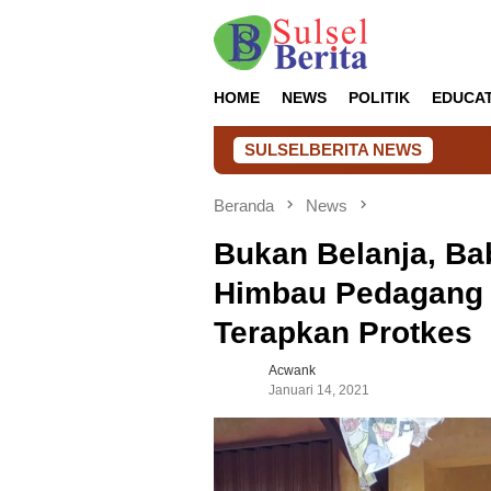
Loncat
ke
konten
HOME
NEWS
POLITIK
EDUCA
SULSELBERITA NEWS
Lapas Takalar H
Beranda
News
Bukan Belanja, Ba
Himbau Pedagang 
Terapkan Protkes
Acwank
Januari 14, 2021