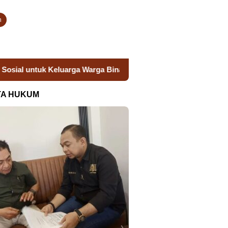
n
ga Warga Binaan
Donor Darah Semarak HUT RI, Lapas Taka
TA HUKUM