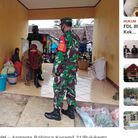
HUKUM
FDL 8
Kek…
ri –
Anggota Babinsa Koramil 21/Bulukerto,