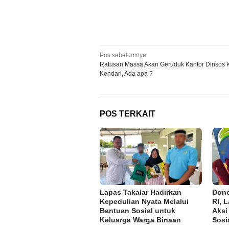
Navigasi
Pos sebelumnya
Ratusan Massa Akan Geruduk Kantor Dinsos 
pos
Kendari, Ada apa ?
POS TERKAIT
Lapas Takalar Hadirkan
Dono
Kepedulian Nyata Melalui
RI, 
Bantuan Sosial untuk
Aksi
Keluarga Warga Binaan
Sosi