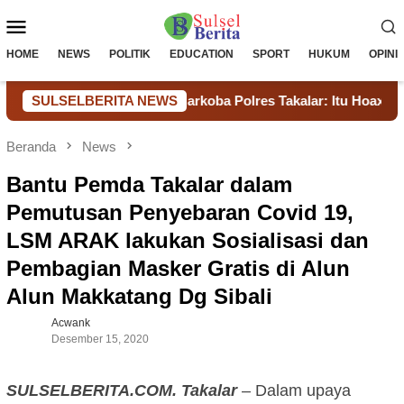
Loncat
Menu
ke
konten
Mobile
HOME
NEWS
POLITIK
EDUCATION
SPORT
HUKUM
OPINI
arkoba, Kasat Narkoba Polres Takalar: Itu Hoax dan Fitnah, 
SULSELBERITA NEWS
Beranda
News
Bantu Pemda Takalar dalam
Pemutusan Penyebaran Covid 19,
LSM ARAK lakukan Sosialisasi dan
Pembagian Masker Gratis di Alun
Alun Makkatang Dg Sibali
Acwank
Desember 15, 2020
SULSELBERITA.COM. Takalar
– Dalam upaya