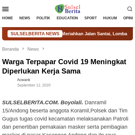
Loncat
Menu
ke
konten
Mobile
HOME
NEWS
POLITIK
EDUCATION
SPORT
HUKUM
OPINI
s Lapas Takalar Meriahkan Jalan Santai, Lomba Tradisional dan 
SULSELBERITA NEWS
Beranda
News
Warga Terpapar Covid 19 Meningkat
Diperlukan Kerja Sama
Acwank
September 12, 2020
SULSELBERITA.COM. Boyolali.
Danramil
15/Andong beserta anggota Koramil,Polsek dan Tim
Gugus tugas covid kecamatan melaksanakan Patroli
dan penertiban pemakaian masker serta pembagian