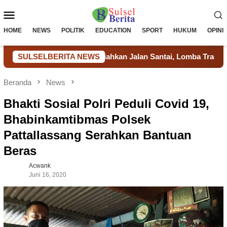
Loncat
Menu
ke
konten
Mobile
HOME
NEWS
POLITIK
EDUCATION
SPORT
HUKUM
OPINI
as Takalar Meriahkan Jalan Santai, Lomba Tradisional dan Aksi 
SULSELBERITA NEWS
Beranda
News
Bhakti Sosial Polri Peduli Covid 19,
Bhabinkamtibmas Polsek
Pattallassang Serahkan Bantuan
Beras
Acwank
Juni 16, 2020