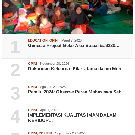
1
EDUCATION
,
OPINI
Maret 7, 2026
Genesia Project Gelar Aksi Sosial &#8220…
2
OPINI
November 20, 2024
Dukungan Keluarga: Pilar Utama dalam Men…
3
OPINI
Agustus 22, 2023
Pemilu 2024: Observe Peran Mahasiswa Seb…
4
OPINI
April 7, 2023
IMPLEMENTASI KUALITAS IMAN DALAM
KEHIDUP…
OPINI
,
POLITIK
September 23, 2022