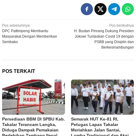
Navigasi
Pos sebelumnya
Pos berikutnya
DPC Pattimpeng Membantu
H. Bustan Pinrang Dukung Presiden
pos
Masyarakat Dengan Memberikan
Jokowi Tuntaskan Covid 19 dengan
Sembako
PSBB yang Disiplin dan
Berkesinambungan
POS TERKAIT
Persediaan BBM DI SPBU Kab.
Semarak HUT Ke-81 RI,
Takalar Terancam Langka,
Petugas Lapas Takalar
Diduga Dampak Pemakaian
Meriahkan Jalan Santai,
Berlebihan Tambang Ilegal
Lomba Tradisional dan Aksi