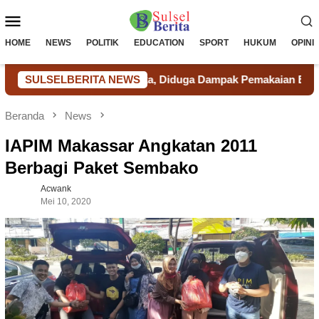
Loncat
Menu
ke
konten
Mobile
HOME
NEWS
POLITIK
EDUCATION
SPORT
HUKUM
OPINI
 Terancam Langka, Diduga Dampak Pemakaian Berlebihan Tamban
SULSELBERITA NEWS
Beranda
News
IAPIM Makassar Angkatan 2011
Berbagi Paket Sembako
Acwank
Mei 10, 2020