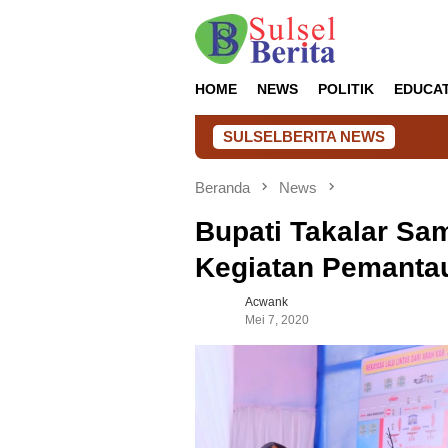
Loncat
ke
konten
HOME
NEWS
POLITIK
EDUCA
SULSELBERITA NEWS
Musy
Beranda
News
Bupati Takalar Sa
Kegiatan Pemanta
Acwank
Mei 7, 2020