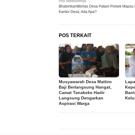
Navigasi
Pos sebelumnya
Bhabinkamtibmas Desa Patani Polsek Mapsu 
pos
Kantor Desa, Ada Apa?
POS TERKAIT
Musyawarah Desa Mattiro
Lapa
Baji Berlangsung Hangat,
Kepe
Camat Tanakeke Hadir
Bant
Langsung Dengarkan
Kelu
Aspirasi Warga