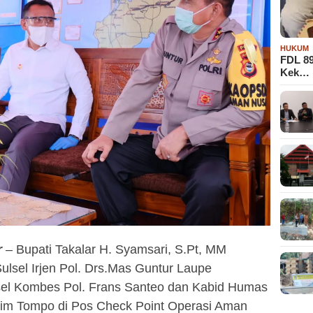
HUKUM
FDL 8
Kek…
r
– Bupati Takalar H. Syamsari, S.Pt, MM
lsel Irjen Pol. Drs.Mas Guntur Laupe
lsel Kombes Pol. Frans Santeo dan Kabid Humas
him Tompo di Pos Check Point Operasi Aman