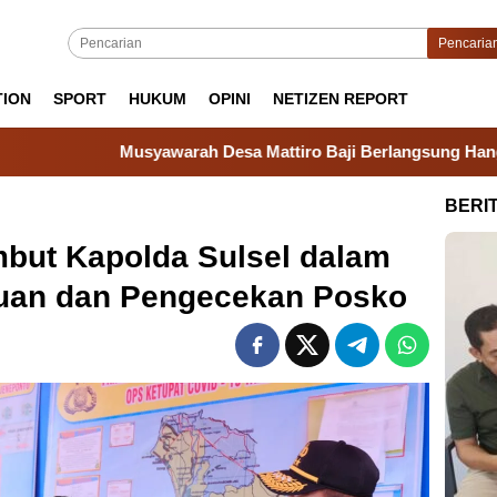
Pencaria
TION
SPORT
HUKUM
OPINI
NETIZEN REPORT
awarah Desa Mattiro Baji Berlangsung Hangat, Camat Tanakek
BERI
mbut Kapolda Sulsel dalam
uan dan Pengecekan Posko