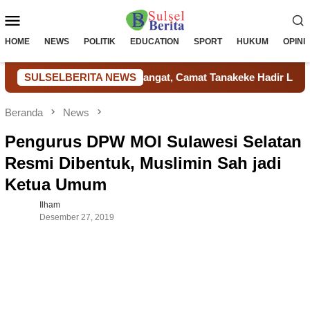
Loncat
Menu
ke
konten
Mobile
HOME
NEWS
POLITIK
EDUCATION
SPORT
HUKUM
OPINI
aji Berlangsung Hangat, Camat Tanakeke Hadir Langsung Deng
SULSELBERITA NEWS
Beranda
News
Pengurus DPW MOI Sulawesi Selatan
Resmi Dibentuk, Muslimin Sah jadi
Ketua Umum
Ilham
Desember 27, 2019