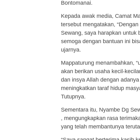
Bontomanai.
Kepada awak media, Camat Mar
tersebut mengatakan, “Denga
Sewang, saya harapkan untuk b
semoga dengan bantuan ini bis
ujarnya.
Mappaturung menambahkan, “un
akan berikan usaha kecil-keci
dan insya Allah dengan adanya
meningkatkan taraf hidup masya
Tutupnya.
Sementara itu, Nyambe Dg Sew
, mengungkapkan rasa terimak
yang telah membantunya terut
“Saya sangat berterima kasih k