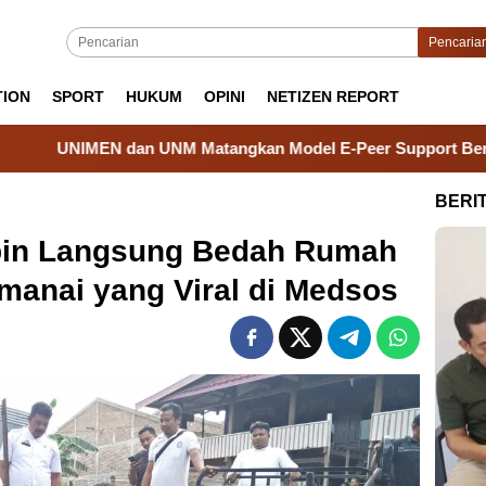
Pencaria
TION
SPORT
HUKUM
OPINI
NETIZEN REPORT
NM Matangkan Model E-Peer Support Berbasis Strength-Based 
BERI
pin Langsung Bedah Rumah
anai yang Viral di Medsos