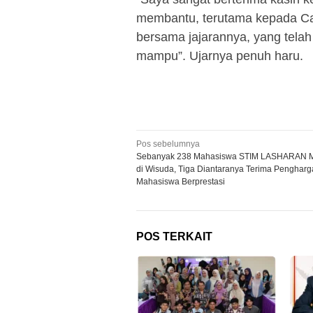
membantu, terutama kepada C
bersama jajarannya, yang telah
mampu”. Ujarnya penuh haru.
Navigasi
Pos sebelumnya
Sebanyak 238 Mahasiswa STIM LASHARAN 
pos
di Wisuda, Tiga Diantaranya Terima Penghar
Mahasiswa Berprestasi
POS TERKAIT