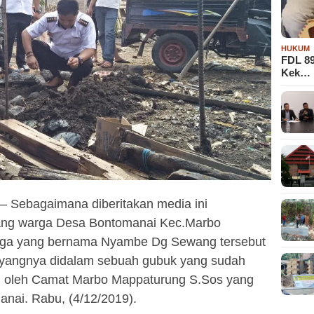
HUKUM
FDL 8
Kek…
Sebagaimana diberitakan media ini
orang warga Desa Bontomanai Kec.Marbo
rga yang bernama Nyambe Dg Sewang tersebut
ayangnya didalam sebuah gubuk yang sudah
ng oleh Camat Marbo Mappaturung S.Sos yang
anai. Rabu, (4/12/2019).