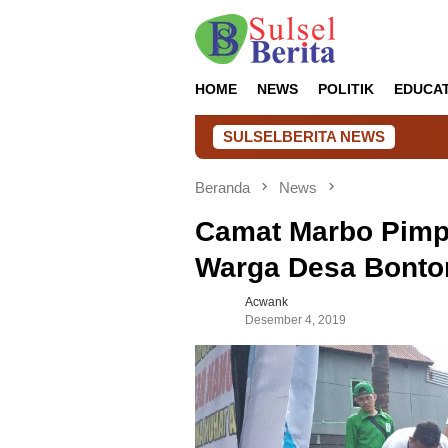
Loncat
ke
konten
HOME
NEWS
POLITIK
EDUCA
SULSELBERITA NEWS
UNIMEN dan U
Beranda
News
Camat Marbo Pim
Warga Desa Bontom
Acwank
Desember 4, 2019