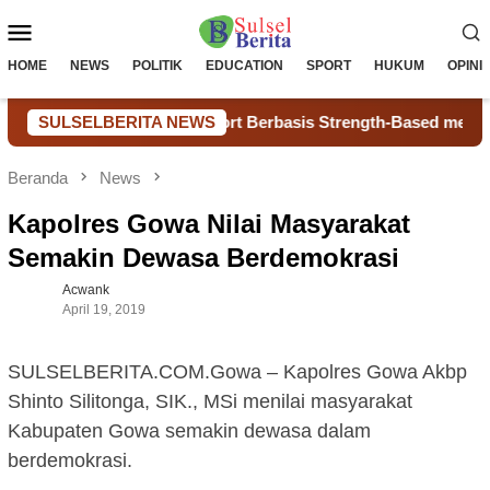
Loncat
Menu
ke
konten
Mobile
HOME
NEWS
POLITIK
EDUCATION
SPORT
HUKUM
OPINI
l E-Peer Support Berbasis Strength-Based melalui Uji Coba 
SULSELBERITA NEWS
Beranda
News
Kapolres Gowa Nilai Masyarakat
Semakin Dewasa Berdemokrasi
Acwank
April 19, 2019
SULSELBERITA.COM.Gowa – Kapolres Gowa Akbp
Shinto Silitonga, SIK., MSi menilai masyarakat
Kabupaten Gowa semakin dewasa dalam
berdemokrasi.